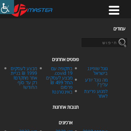
עמודים
פוסטים אחרונים
גוגל שופינג
בתקופה עם
מבצע לעסקים
בישראל
covid 19.
1999 ₪ בניית
מבצע לעסקים
אתר מתקדם!
מה גוגל יודע
החל 499 ₪
רק עד סוף
עליך?
פרסום
החודש!
למנוע פריצת
באינטרנט!
לאתר
תגובות אחרונות
ארכיונים