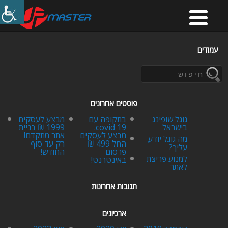
עמודים
פוסטים אחרונים
גוגל שופינג
בתקופה עם
מבצע לעסקים
בישראל
covid 19.
1999 ₪ בניית
מבצע לעסקים
אתר מתקדם!
מה גוגל יודע
החל 499 ₪
רק עד סוף
עליך?
פרסום
החודש!
למנוע פריצת
באינטרנט!
לאתר
תגובות אחרונות
ארכיונים