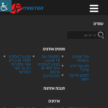
עמודים
פוסטים אחרונים
גוגל שופינג
בתקופה עם
מבצע לעסקים
בישראל
covid 19.
1999 ₪ בניית
מבצע לעסקים
אתר מתקדם!
מה גוגל יודע
החל 499 ₪
רק עד סוף
עליך?
פרסום
החודש!
למנוע פריצת
באינטרנט!
לאתר
תגובות אחרונות
ארכיונים