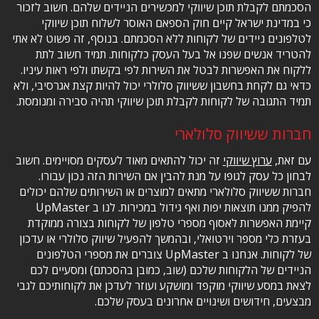
הסכמתם לקבלת תוכן שיווקי למכשירים הניידים שלהם. חשוב לזכור
כי במדינת ישראל קיים חוק הספאם האוסר לשלוח תוכן שיווקי
לטלפונים ניידים של לקוחות ללא הסכמתם. בנוסף, זה פשוט לא אתי
להטריד אנשים שפנו אל בעל העסק כלקוחות. תמיד חשוב לתת
ללקוח את האפשרות לבטל את השירות לפי בקשתו ולפי ראות עיניו.
כדאי גם לקחת בחשבון ששיווק סלולרי יכול להיות קצת אגרסיבי, ולא
תמיד התגובה של לקוחות לקבלת תוכן שיווקי תהיה סבירה ומנומסת.
חברות ששיווק סלולארי
עם זאת,
ערוץ שיווקי
זה יכול להתאים מאוד לעסקים מסויימים. חשוב
לבחון כל עסק לגופו על מנת להבין אם השירות הזה נכון עבורו.
חברות ששיווק סלולארי מתאים למוצרים או השירותים שלהם יכולים
להפיק ממנו תוצאות יפות ואף גידול במכירות. לנו ב UpMaster
קיימת האפשרות לאסוף מספרי טלפון של לקוחות בצורה ממוקדת
בעזרת כלי מספר וירטואלי, ובהמשך להפעיל שיווק סלולרי או עדכון
של לקוחות. אנחנו ב UpMaster צוברים את מספרי הטלפונים
הניידים של הלקוחות שלכם (שוב, כמובן בהסכתם) ומסעיים לכם
לצאת במסע שיווקי מוקפד ומושקע ועוזר לעדכן את לקוחותיכם לגבי
מבצעים, חידושים ושינויים אחרונים בעסק שלכם.