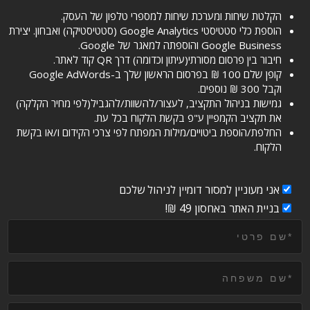
הקלטת שיחות ומערכת שיחות למספרי טלפון של העסק.
הוספת כלי סטטיסטי Google Analytics (סטטיסטיקה) ואבחון. יצירת
Google Business והוספתה למאגר של Google.
חיבור בין פרסום מסורתי(עיתון וכדומה) דרך QR קוד לאתר.
קופן שלם 100 ₪ בפרסום הראשון שלך ב-Google AdWords
וקבל 300 ₪ נוספים.
גמישות בניהול התקציב, לעצור/להשוות/להגביל(לפי מחיר הקלקה)
את תקציב הקמפיין ע"פ בקשת הלקוח בכל עת.
החלפת/הוספת ביטויים/מילות המפתח לפי צרכי הקידום ו/או בקשת
הלקוח.
אני מעוניין למסור דומיין לניהול שלכם
בניית האתר באחסון 49 ₪!