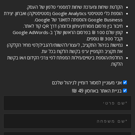
הקלטת שיחות ומערכת שיחות למספרי טלפון של העסק.
הוספת כלי סטטיסטי Google Analytics (סטטיסטיקה) ואבחון. יצירת
Google Business והוספתה למאגר של Google.
חיבור בין פרסום מסורתי(עיתון וכדומה) דרך QR קוד לאתר.
קופן שלם 100 ₪ בפרסום הראשון שלך ב-Google AdWords
וקבל 300 ₪ נוספים.
גמישות בניהול התקציב, לעצור/להשוות/להגביל(לפי מחיר הקלקה)
את תקציב הקמפיין ע"פ בקשת הלקוח בכל עת.
החלפת/הוספת ביטויים/מילות המפתח לפי צרכי הקידום ו/או בקשת
הלקוח.
אני מעוניין למסור דומיין לניהול שלכם
בניית האתר באחסון 49 ₪!