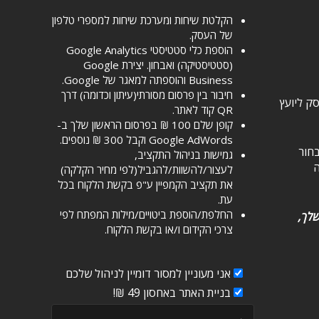
הקלטת שיחות ומערכת שיחות למספרי טלפון
של העסק.
הוספת כלי סטטיסטי Google Analytics
(סטטיסטיקה) ואבחון. יצירת Google
Business והוספתה למאגר של Google.
חיבור בין פרסום מסורתי(עיתון וכדומה) דרך
ק ליועץ
QR קוד לאתר.
קופן שלם 100 ₪ בפרסום הראשון שלך ב-
Google AdWords וקבל 300 ₪ נוספים.
בחור
גמישות בניהול התקציב,
ה
לעצור/להשוות/להגביל(לפי מחיר הקלקה)
את תקציב הקמפיין ע"פ בקשת הלקוח בכל
עת.
החלפת/הוספת ביטויים/מילות המפתח לפי
שלך,
צרכי הקידום ו/או בקשת הלקוח.
אני מעוניין למסור דומיין לניהול שלכם
בניית האתר באחסון 49 ₪!