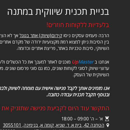
בניית תכנית שיווקית במתנה
בלעדיות ללקוחות חוזרים!
הרבה פעמים עסקים ניסו
קידום(שיווק) אתר בגוגל
אך לא הצלי
בין הסיבות ניתן למצוא רמת מקצועיות ירודה של מקדם אתרים
השיווקי, סיבות טכניות באתר, פריצת אתרים וכדומה.
אנחנו ב
Master
Up
מוכנים לאתר למענך את כל הכשלים ולעז
ערוצי שיווק לסוגי לקוחות שונים, כמו גם סוגי פרסום שונים.
השיווקית של העסק.
אנו מזמינים אותך לקבל פגישה אישית עם מומחה לשיווק ולב
ובנוסף תקבל תכנית עבודה כתובה.
התקשר עוד היום לקביעת פגישה שתזניק את 
א' – ה' 09:00 – 18:00
הטחנה 42, ​בית א. ד. שגיא, קומה א, בנימינה, 3055101