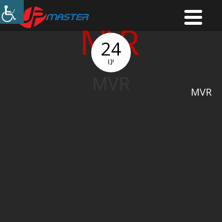
24
ינו
MVR
MVR