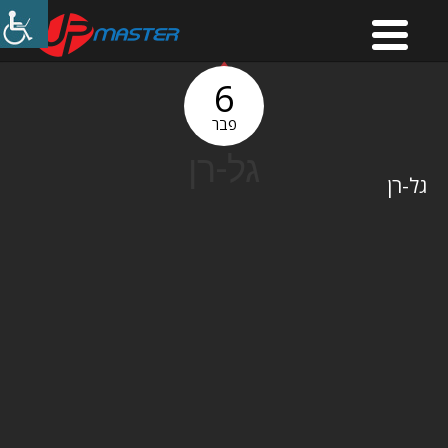
6
פבר
גל-רן
גל-רן